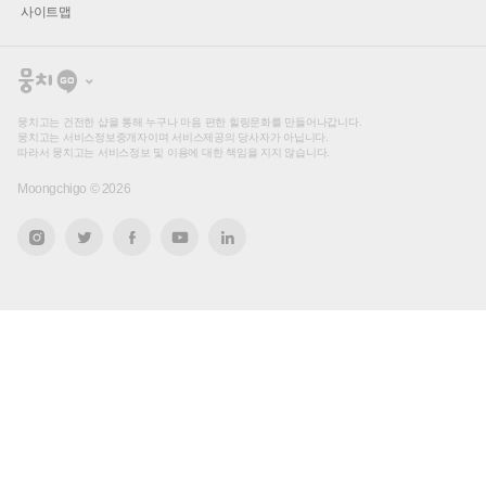
사이트맵
뭉
치
고
뭉치고는 건전한 샵을 통해 누구나 마음 편한 힐링문화를 만들어나갑니다.
뭉치고는 서비스정보중개자이며 서비스제공의 당사자가 아닙니다.
따라서 뭉치고는 서비스정보 및 이용에 대한 책임을 지지 않습니다.
Moongchigo ©
2026