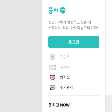
뭉
치
고
연인, 가족과 힐링하고 싶을 때
뭉
스웨디시, 왁싱,
마사지 받으러 가자~
치
G
로그인
O
포인트
쿠폰함
찜한샵
후기관리
뭉치고 NOW