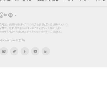
뭉
치
고
뭉치고는 건전한 샵을 통해 누구나 마음 편한 힐링문화를 만들어나갑니다.
뭉치고는 서비스정보중개자이며 서비스제공의 당사자가 아닙니다.
따라서 뭉치고는 서비스정보 및 이용에 대한 책임을 지지 않습니다.
Moongchigo ©
2026