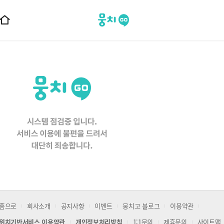
뭉치고
홈
으
로
이
동
홈으로
회사소개
공지사항
이벤트
뭉치고 블로그
이용약관
위치기반서비스 이용약관
개인정보처리방침
1:1문의
제휴문의
사이트맵