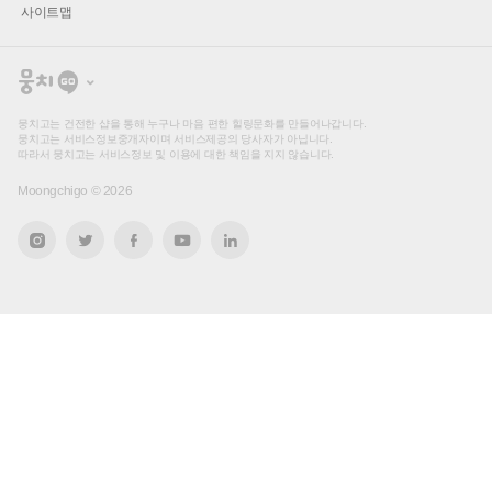
사이트맵
뭉
치
고
뭉치고는 건전한 샵을 통해 누구나 마음 편한 힐링문화를 만들어나갑니다.
뭉치고는 서비스정보중개자이며 서비스제공의 당사자가 아닙니다.
따라서 뭉치고는 서비스정보 및 이용에 대한 책임을 지지 않습니다.
Moongchigo ©
2026