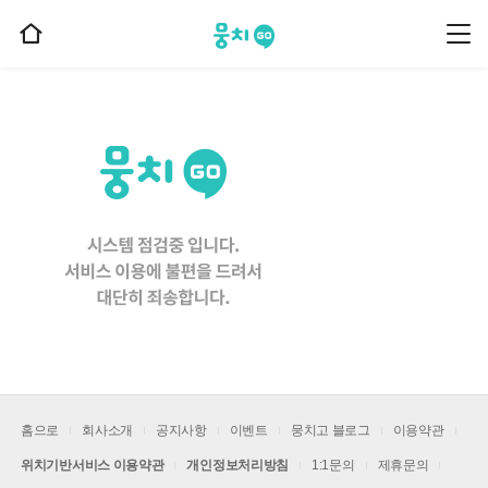
뭉치고
뭉
홈
치
으
고
메
로
뉴
이
동
홈으로
회사소개
공지사항
이벤트
뭉치고 블로그
이용약관
위치기반서비스 이용약관
개인정보처리방침
1:1문의
제휴문의