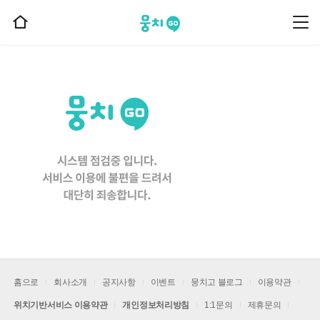
뭉치고
뭉
홈
치
으
고
메
로
뉴
이
동
홈으로
회사소개
공지사항
이벤트
뭉치고 블로그
이용약관
위치기반서비스 이용약관
개인정보처리방침
1:1문의
제휴문의