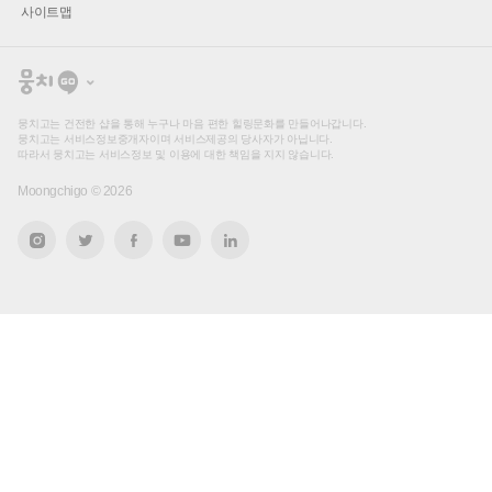
사이트맵
뭉
치
고
뭉치고는 건전한 샵을 통해 누구나 마음 편한 힐링문화를 만들어나갑니다.
뭉치고는 서비스정보중개자이며 서비스제공의 당사자가 아닙니다.
따라서 뭉치고는 서비스정보 및 이용에 대한 책임을 지지 않습니다.
Moongchigo ©
2026