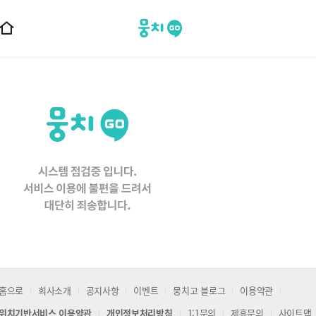
뭉치고
홈
으
로
이
동
홈으로
회사소개
공지사항
이벤트
뭉치고 블로그
이용약관
위치기반서비스 이용약관
개인정보처리방침
1:1문의
제휴문의
사이트맵