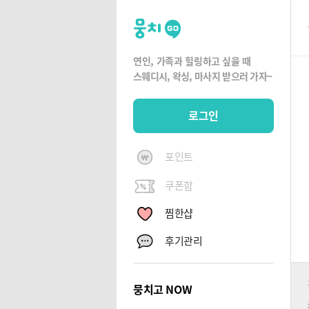
뭉
치
고
연인, 가족과 힐링하고 싶을 때
뭉
스웨디시, 왁싱,
마사지 받으러 가자~
치
G
로그인
O
포인트
쿠폰함
찜한샵
후기관리
뭉치고 NOW