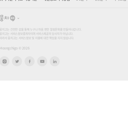
뭉
치
고
뭉치고는 건전한 샵을 통해 누구나 마음 편한 힐링문화를 만들어나갑니다.
뭉치고는 서비스정보중개자이며 서비스제공의 당사자가 아닙니다.
따라서 뭉치고는 서비스정보 및 이용에 대한 책임을 지지 않습니다.
Moongchigo ©
2026