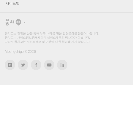
사이트맵
뭉
치
고
뭉치고는 건전한 샵을 통해 누구나 마음 편한 힐링문화를 만들어나갑니다.
뭉치고는 서비스정보중개자이며 서비스제공의 당사자가 아닙니다.
따라서 뭉치고는 서비스정보 및 이용에 대한 책임을 지지 않습니다.
Moongchigo ©
2026