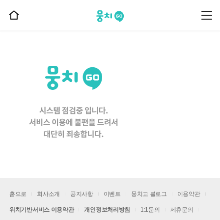
뭉치고
뭉
홈
치
으
고
메
로
뉴
이
동
홈으로
회사소개
공지사항
이벤트
뭉치고 블로그
이용약관
위치기반서비스 이용약관
개인정보처리방침
1:1문의
제휴문의