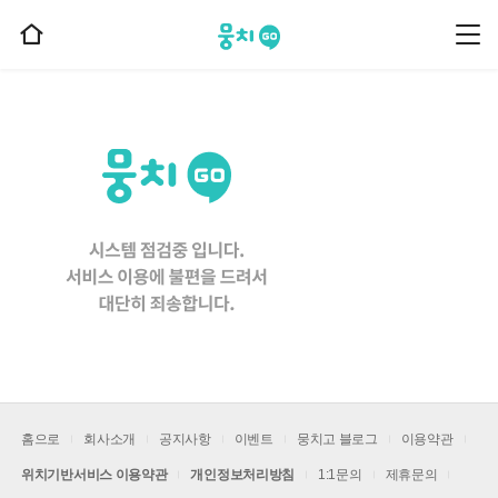
뭉치고
뭉
홈
치
으
고
메
로
뉴
이
동
홈으로
회사소개
공지사항
이벤트
뭉치고 블로그
이용약관
위치기반서비스 이용약관
개인정보처리방침
1:1문의
제휴문의