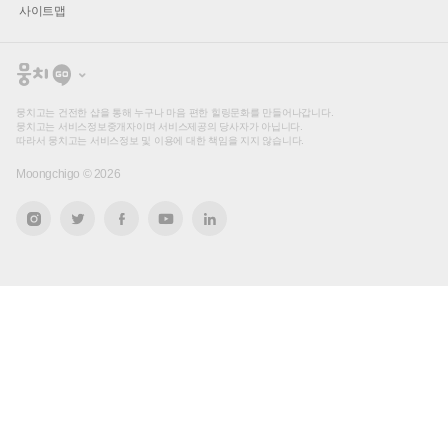
사이트맵
뭉
치
고
뭉치고는 건전한 샵을 통해 누구나 마음 편한 힐링문화를 만들어나갑니다.
뭉치고는 서비스정보중개자이며 서비스제공의 당사자가 아닙니다.
따라서 뭉치고는 서비스정보 및 이용에 대한 책임을 지지 않습니다.
Moongchigo ©
2026