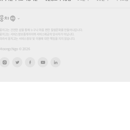
뭉
치
고
뭉치고는 건전한 샵을 통해 누구나 마음 편한 힐링문화를 만들어나갑니다.
뭉치고는 서비스정보중개자이며 서비스제공의 당사자가 아닙니다.
따라서 뭉치고는 서비스정보 및 이용에 대한 책임을 지지 않습니다.
Moongchigo ©
2026