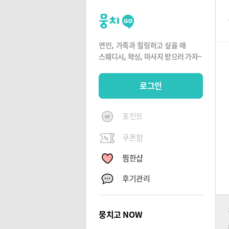
뭉
치
고
연인, 가족과 힐링하고 싶을 때
뭉
스웨디시, 왁싱,
마사지 받으러 가자~
치
G
로그인
O
포인트
쿠폰함
찜한샵
후기관리
뭉치고 NOW