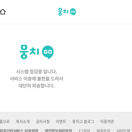
뭉치고
홈
으
로
이
동
홈으로
회사소개
공지사항
이벤트
뭉치고 블로그
이용약관
위치기반서비스 이용약관
개인정보처리방침
1:1문의
제휴문의
사이트맵