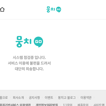
뭉치고
홈
으
로
이
동
홈으로
회사소개
공지사항
이벤트
뭉치고 블로그
이용약관
위치기반서비스 이용약관
개인정보처리방침
1:1문의
제휴문의
사이트맵