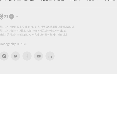
뭉
치
고
뭉치고는 건전한 샵을 통해 누구나 마음 편한 힐링문화를 만들어나갑니다.
뭉치고는 서비스정보중개자이며 서비스제공의 당사자가 아닙니다.
따라서 뭉치고는 서비스정보 및 이용에 대한 책임을 지지 않습니다.
Moongchigo ©
2026