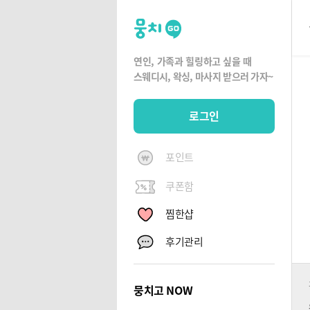
뭉
치
고
연인, 가족과 힐링하고 싶을 때
뭉
스웨디시, 왁싱,
마사지 받으러 가자~
치
G
로그인
O
포인트
쿠폰함
찜한샵
후기관리
뭉치고 NOW