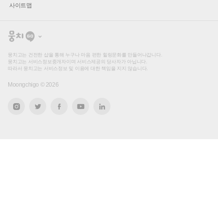
사이트맵
뭉
치
고
뭉치고는 건전한 샵을 통해 누구나 마음 편한 힐링문화를 만들어나갑니다.
뭉치고는 서비스정보중개자이며 서비스제공의 당사자가 아닙니다.
따라서 뭉치고는 서비스정보 및 이용에 대한 책임을 지지 않습니다.
Moongchigo ©
2026