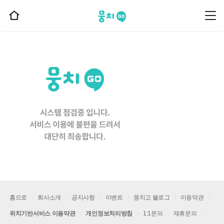
뭉치고
뭉
홈
치
으
고
메
로
뉴
이
동
홈으로
회사소개
공지사항
이벤트
뭉치고 블로그
이용약관
위치기반서비스 이용약관
개인정보처리방침
1:1문의
제휴문의