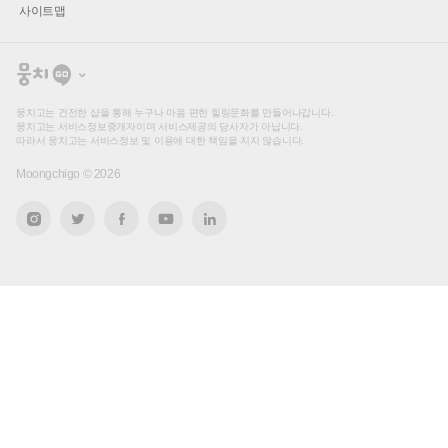
사이트맵
뭉
치
고
뭉치고는 건전한 샵을 통해 누구나 마음 편한 힐링문화를 만들어나갑니다.
뭉치고는 서비스정보중개자이며 서비스제공의 당사자가 아닙니다.
따라서 뭉치고는 서비스정보 및 이용에 대한 책임을 지지 않습니다.
Moongchigo ©
2026