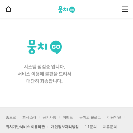
뭉치고
뭉
홈
치
으
고
메
로
뉴
이
동
홈으로
회사소개
공지사항
이벤트
뭉치고 블로그
이용약관
위치기반서비스 이용약관
개인정보처리방침
1:1문의
제휴문의