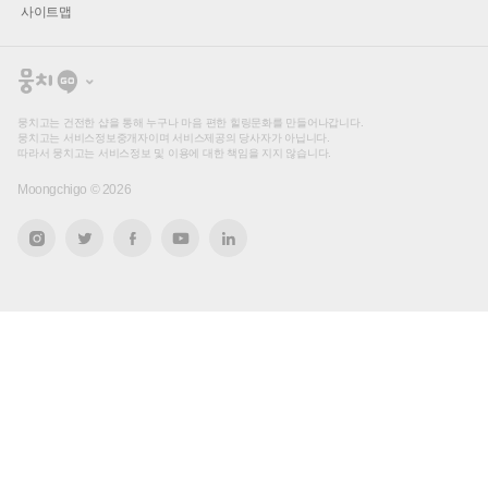
사이트맵
뭉
치
고
뭉치고는 건전한 샵을 통해 누구나 마음 편한 힐링문화를 만들어나갑니다.
뭉치고는 서비스정보중개자이며 서비스제공의 당사자가 아닙니다.
따라서 뭉치고는 서비스정보 및 이용에 대한 책임을 지지 않습니다.
Moongchigo ©
2026