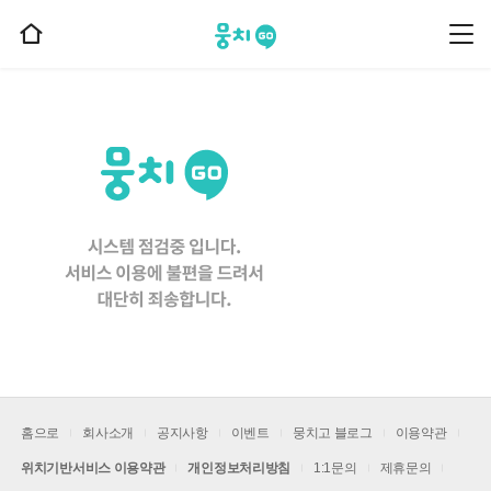
뭉치고
뭉
홈
치
으
고
메
로
뉴
이
동
홈으로
회사소개
공지사항
이벤트
뭉치고 블로그
이용약관
위치기반서비스 이용약관
개인정보처리방침
1:1문의
제휴문의