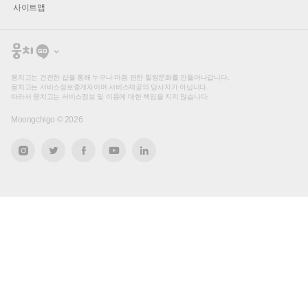
사이트맵
뭉
치
고
뭉치고는 건전한 샵을 통해 누구나 마음 편한 힐링문화를 만들어나갑니다.
뭉치고는 서비스정보중개자이며 서비스제공의 당사자가 아닙니다.
따라서 뭉치고는 서비스정보 및 이용에 대한 책임을 지지 않습니다.
Moongchigo ©
2026