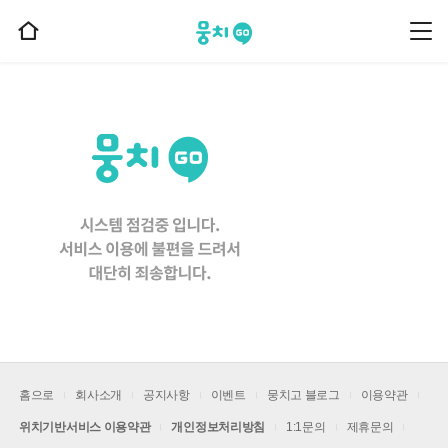
뭉치고
뭉
홈
치
으
고
메
로
뉴
이
동
홈으로
회사소개
공지사항
이벤트
뭉치고 블로그
이용약관
위치기반서비스 이용약관
개인정보처리방침
1:1문의
제휴문의