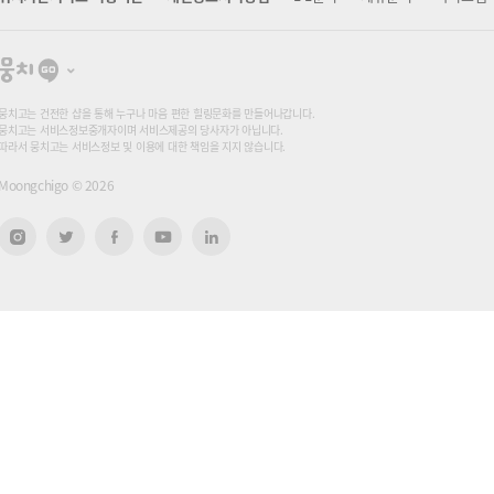
뭉
치
고
뭉치고는 건전한 샵을 통해 누구나 마음 편한 힐링문화를 만들어나갑니다.
뭉치고는 서비스정보중개자이며 서비스제공의 당사자가 아닙니다.
따라서 뭉치고는 서비스정보 및 이용에 대한 책임을 지지 않습니다.
Moongchigo ©
2026