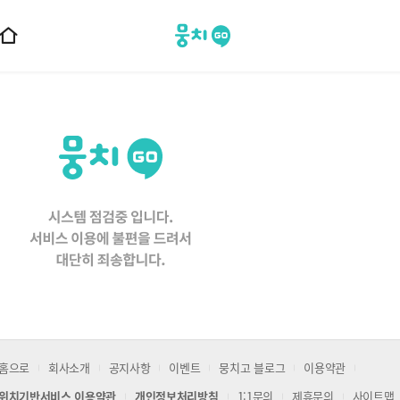
뭉치고
홈
으
로
이
동
홈으로
회사소개
공지사항
이벤트
뭉치고 블로그
이용약관
위치기반서비스 이용약관
개인정보처리방침
1:1문의
제휴문의
사이트맵