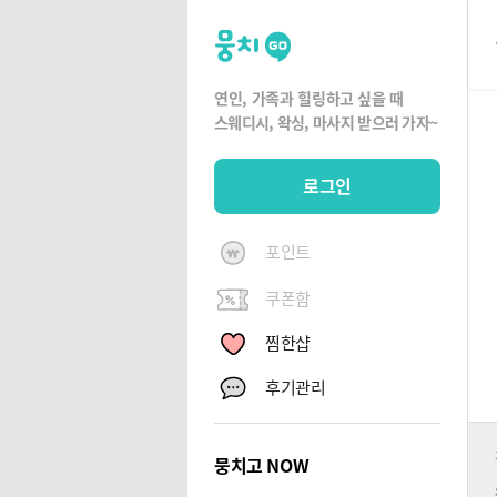
뭉
치
고
연인, 가족과 힐링하고 싶을 때
뭉
스웨디시, 왁싱,
마사지 받으러 가자~
치
G
로그인
O
포인트
쿠폰함
찜한샵
후기관리
뭉치고 NOW