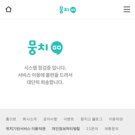
뭉치고
뭉
홈
치
으
고
메
로
뉴
이
동
홈으로
회사소개
공지사항
이벤트
뭉치고 블로그
이용약관
위치기반서비스 이용약관
개인정보처리방침
1:1문의
제휴문의