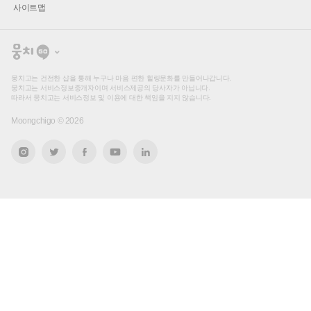
사이트맵
뭉
치
고
뭉치고는 건전한 샵을 통해 누구나 마음 편한 힐링문화를 만들어나갑니다.
뭉치고는 서비스정보중개자이며 서비스제공의 당사자가 아닙니다.
따라서 뭉치고는 서비스정보 및 이용에 대한 책임을 지지 않습니다.
Moongchigo ©
2026