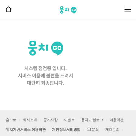
뭉치고
뭉
홈
치
으
고
메
로
뉴
이
동
홈으로
회사소개
공지사항
이벤트
뭉치고 블로그
이용약관
위치기반서비스 이용약관
개인정보처리방침
1:1문의
제휴문의