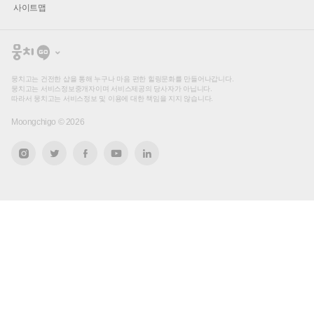
사이트맵
뭉
치
고
뭉치고는 건전한 샵을 통해 누구나 마음 편한 힐링문화를 만들어나갑니다.
뭉치고는 서비스정보중개자이며 서비스제공의 당사자가 아닙니다.
따라서 뭉치고는 서비스정보 및 이용에 대한 책임을 지지 않습니다.
Moongchigo ©
2026