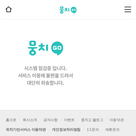
뭉치고
뭉
홈
치
으
고
메
로
뉴
이
동
홈으로
회사소개
공지사항
이벤트
뭉치고 블로그
이용약관
위치기반서비스 이용약관
개인정보처리방침
1:1문의
제휴문의