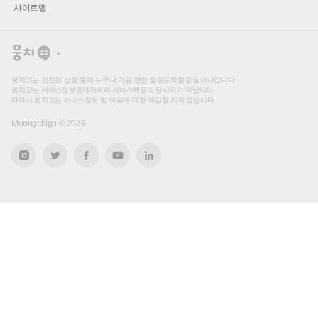
사이트맵
뭉
치
고
뭉치고는 건전한 샵을 통해 누구나 마음 편한 힐링문화를 만들어나갑니다.
뭉치고는 서비스정보중개자이며 서비스제공의 당사자가 아닙니다.
따라서 뭉치고는 서비스정보 및 이용에 대한 책임을 지지 않습니다.
Moongchigo ©
2026