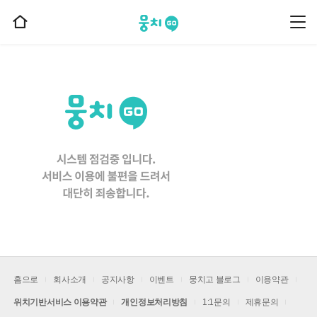
뭉치고
뭉
홈
치
으
고
메
로
뉴
이
동
홈으로
회사소개
공지사항
이벤트
뭉치고 블로그
이용약관
위치기반서비스 이용약관
개인정보처리방침
1:1문의
제휴문의