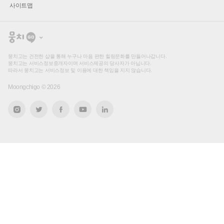
사이트맵
뭉
치
고
뭉치고는 건전한 샵을 통해 누구나 마음 편한 힐링문화를 만들어나갑니다.
뭉치고는 서비스정보중개자이며 서비스제공의 당사자가 아닙니다.
따라서 뭉치고는 서비스정보 및 이용에 대한 책임을 지지 않습니다.
Moongchigo ©
2026