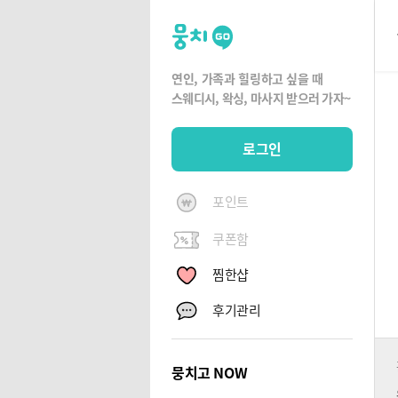
뭉
치
고
연인, 가족과 힐링하고 싶을 때
뭉
스웨디시, 왁싱,
마사지 받으러 가자~
치
G
로그인
O
포인트
쿠폰함
찜한샵
후기관리
뭉치고 NOW