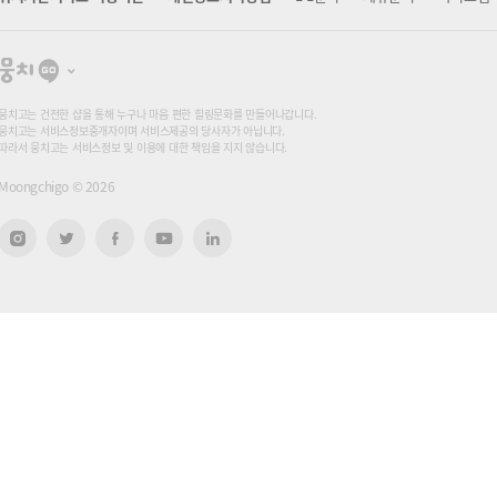
뭉
치
고
뭉치고는 건전한 샵을 통해 누구나 마음 편한 힐링문화를 만들어나갑니다.
뭉치고는 서비스정보중개자이며 서비스제공의 당사자가 아닙니다.
따라서 뭉치고는 서비스정보 및 이용에 대한 책임을 지지 않습니다.
Moongchigo ©
2026