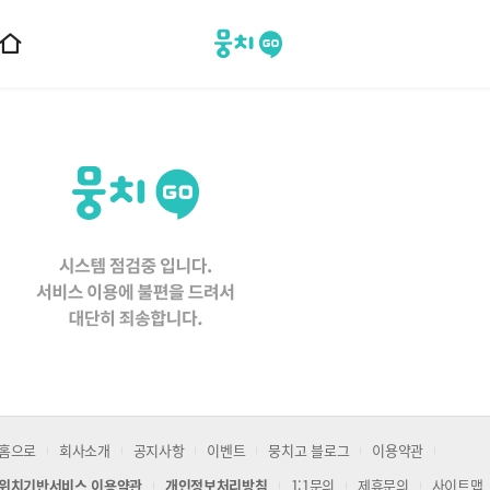
뭉치고
홈
으
로
이
동
홈으로
회사소개
공지사항
이벤트
뭉치고 블로그
이용약관
위치기반서비스 이용약관
개인정보처리방침
1:1문의
제휴문의
사이트맵