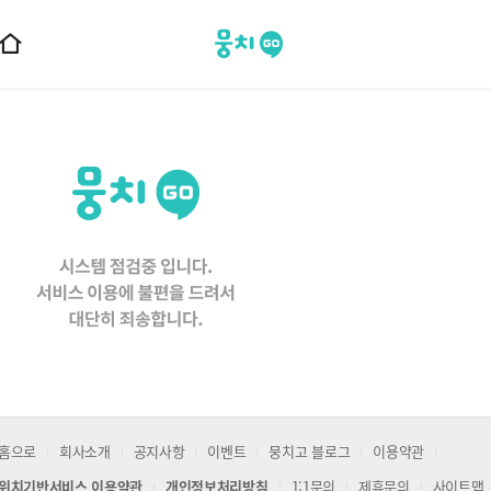
뭉치고
홈
으
로
이
동
홈으로
회사소개
공지사항
이벤트
뭉치고 블로그
이용약관
위치기반서비스 이용약관
개인정보처리방침
1:1문의
제휴문의
사이트맵