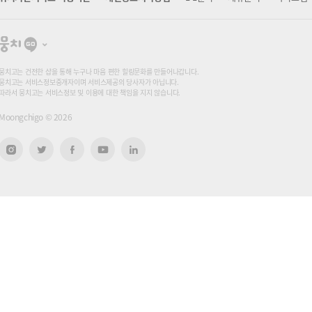
뭉
치
고
뭉치고는 건전한 샵을 통해 누구나 마음 편한 힐링문화를 만들어나갑니다.
뭉치고는 서비스정보중개자이며 서비스제공의 당사자가 아닙니다.
따라서 뭉치고는 서비스정보 및 이용에 대한 책임을 지지 않습니다.
Moongchigo ©
2026