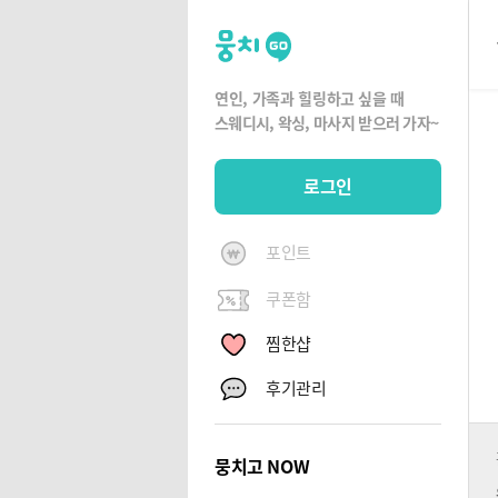
뭉
치
고
연인, 가족과 힐링하고 싶을 때
뭉
스웨디시, 왁싱,
마사지 받으러 가자~
치
G
로그인
O
포인트
쿠폰함
찜한샵
후기관리
뭉치고 NOW