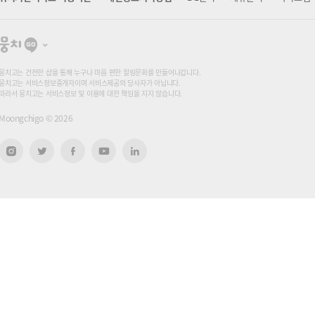
뭉
치
고
뭉치고는 건전한 샵을 통해 누구나 마음 편한 힐링문화를 만들어나갑니다.
뭉치고는 서비스정보중개자이며 서비스제공의 당사자가 아닙니다.
따라서 뭉치고는 서비스정보 및 이용에 대한 책임을 지지 않습니다.
Moongchigo ©
2026