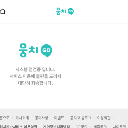
뭉치고
홈
으
로
이
동
홈으로
회사소개
공지사항
이벤트
뭉치고 블로그
이용약관
위치기반서비스 이용약관
개인정보처리방침
1:1문의
제휴문의
사이트맵