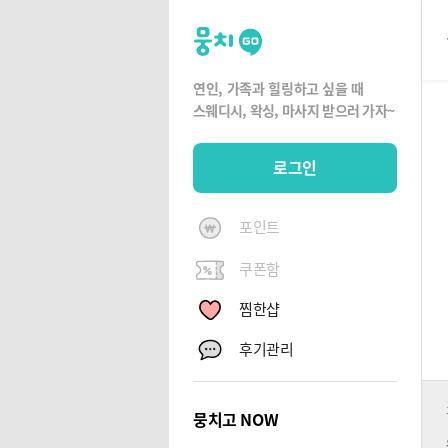
뭉
치
고
연인, 가족과 힐링하고 싶을 때
뭉
스웨디시, 왁싱,
마사지 받으러 가자~
치
G
로그인
O
포인트
쿠폰함
찜한샵
후기관리
뭉치고 NOW