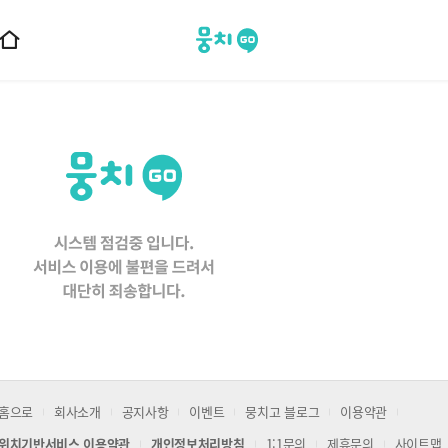
뭉치고
홈
으
로
이
동
홈으로
회사소개
공지사항
이벤트
뭉치고 블로그
이용약관
위치기반서비스 이용약관
개인정보처리방침
1:1문의
제휴문의
사이트맵