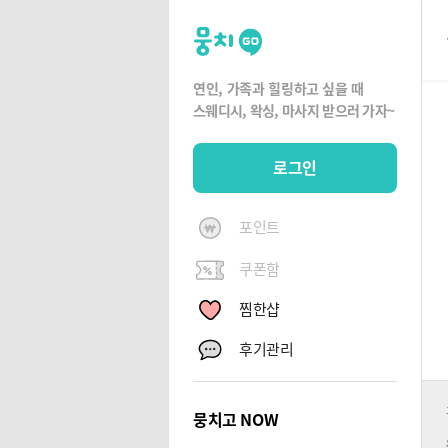
뭉
치
고
연인, 가족과 힐링하고 싶을 때
뭉
스웨디시, 왁싱,
마사지 받으러 가자~
치
G
로그인
O
포인트
쿠폰함
찜한샵
후기관리
뭉치고 NOW