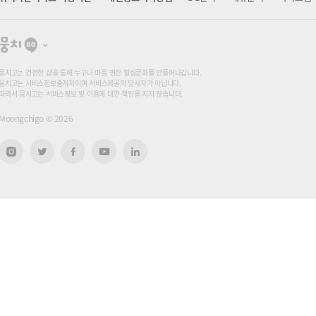
뭉
치
고
뭉치고는 건전한 샵을 통해 누구나 마음 편한 힐링문화를 만들어나갑니다.
뭉치고는 서비스정보중개자이며 서비스제공의 당사자가 아닙니다.
따라서 뭉치고는 서비스정보 및 이용에 대한 책임을 지지 않습니다.
Moongchigo ©
2026