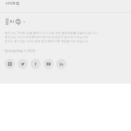
사이트맵
뭉
치
고
뭉치고는 건전한 샵을 통해 누구나 마음 편한 힐링문화를 만들어나갑니다.
뭉치고는 서비스정보중개자이며 서비스제공의 당사자가 아닙니다.
따라서 뭉치고는 서비스정보 및 이용에 대한 책임을 지지 않습니다.
Moongchigo ©
2026