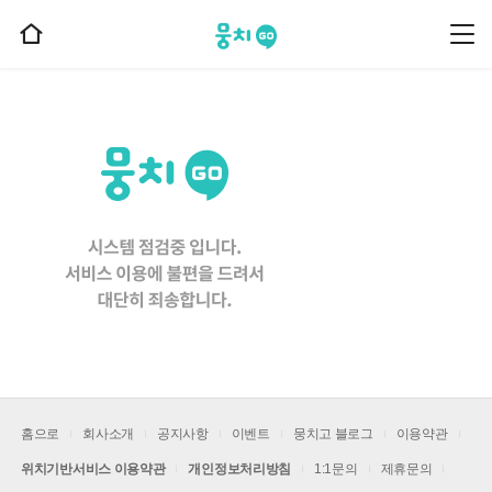
뭉치고
뭉
홈
치
으
고
메
로
뉴
이
동
홈으로
회사소개
공지사항
이벤트
뭉치고 블로그
이용약관
위치기반서비스 이용약관
개인정보처리방침
1:1문의
제휴문의