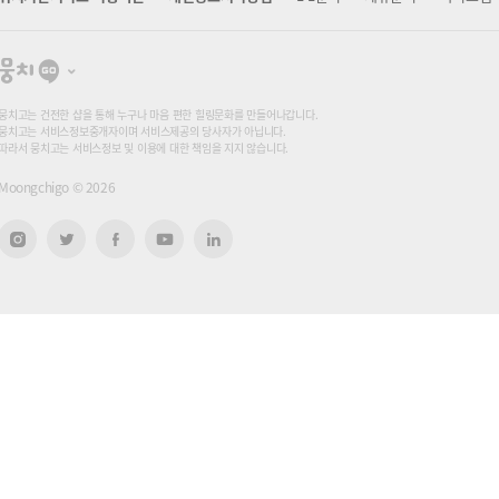
뭉
치
고
뭉치고는 건전한 샵을 통해 누구나 마음 편한 힐링문화를 만들어나갑니다.
뭉치고는 서비스정보중개자이며 서비스제공의 당사자가 아닙니다.
따라서 뭉치고는 서비스정보 및 이용에 대한 책임을 지지 않습니다.
Moongchigo ©
2026