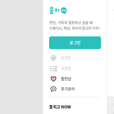
뭉
치
고
연인, 가족과 힐링하고 싶을 때
뭉
스웨디시, 왁싱,
마사지 받으러 가자~
치
G
로그인
O
포인트
쿠폰함
찜한샵
후기관리
뭉치고 NOW