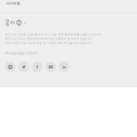
사이트맵
뭉
치
고
뭉치고는 건전한 샵을 통해 누구나 마음 편한 힐링문화를 만들어나갑니다.
뭉치고는 서비스정보중개자이며 서비스제공의 당사자가 아닙니다.
따라서 뭉치고는 서비스정보 및 이용에 대한 책임을 지지 않습니다.
Moongchigo ©
2026