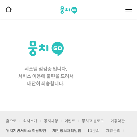
뭉치고
뭉
홈
치
으
고
메
로
뉴
이
동
홈으로
회사소개
공지사항
이벤트
뭉치고 블로그
이용약관
위치기반서비스 이용약관
개인정보처리방침
1:1문의
제휴문의