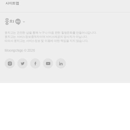
사이트맵
뭉
치
고
뭉치고는 건전한 샵을 통해 누구나 마음 편한 힐링문화를 만들어나갑니다.
뭉치고는 서비스정보중개자이며 서비스제공의 당사자가 아닙니다.
따라서 뭉치고는 서비스정보 및 이용에 대한 책임을 지지 않습니다.
Moongchigo ©
2026