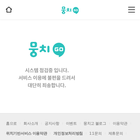
뭉치고
뭉
홈
치
으
고
메
로
뉴
이
동
홈으로
회사소개
공지사항
이벤트
뭉치고 블로그
이용약관
위치기반서비스 이용약관
개인정보처리방침
1:1문의
제휴문의