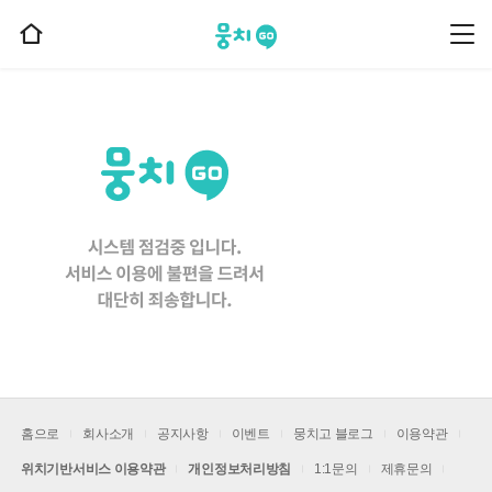
뭉치고
뭉
홈
치
으
고
메
로
뉴
이
동
홈으로
회사소개
공지사항
이벤트
뭉치고 블로그
이용약관
위치기반서비스 이용약관
개인정보처리방침
1:1문의
제휴문의