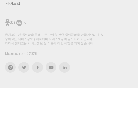
사이트맵
뭉
치
고
뭉치고는 건전한 샵을 통해 누구나 마음 편한 힐링문화를 만들어나갑니다.
뭉치고는 서비스정보중개자이며 서비스제공의 당사자가 아닙니다.
따라서 뭉치고는 서비스정보 및 이용에 대한 책임을 지지 않습니다.
Moongchigo ©
2026