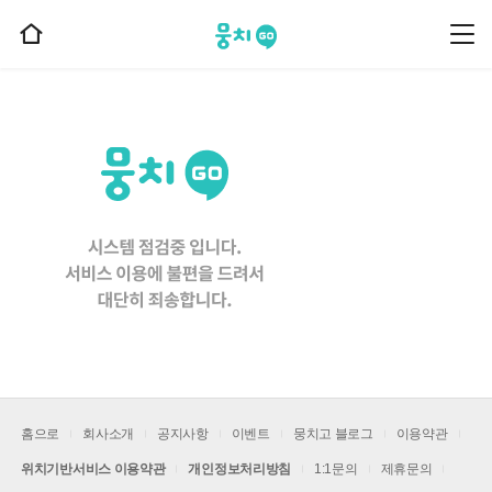
뭉치고
뭉
홈
치
으
고
메
로
뉴
이
동
홈으로
회사소개
공지사항
이벤트
뭉치고 블로그
이용약관
위치기반서비스 이용약관
개인정보처리방침
1:1문의
제휴문의