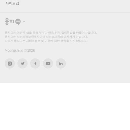
사이트맵
뭉
치
고
뭉치고는 건전한 샵을 통해 누구나 마음 편한 힐링문화를 만들어나갑니다.
뭉치고는 서비스정보중개자이며 서비스제공의 당사자가 아닙니다.
따라서 뭉치고는 서비스정보 및 이용에 대한 책임을 지지 않습니다.
Moongchigo ©
2026