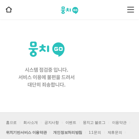
뭉치고
뭉
홈
치
으
고
메
로
뉴
이
동
홈으로
회사소개
공지사항
이벤트
뭉치고 블로그
이용약관
위치기반서비스 이용약관
개인정보처리방침
1:1문의
제휴문의