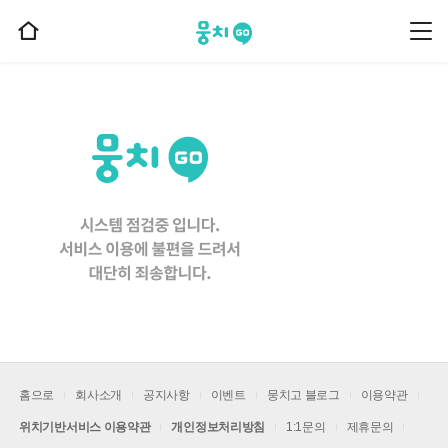
뭉치고
뭉
홈
치
으
고
메
로
뉴
이
동
홈으로
회사소개
공지사항
이벤트
뭉치고 블로그
이용약관
위치기반서비스 이용약관
개인정보처리방침
1:1문의
제휴문의