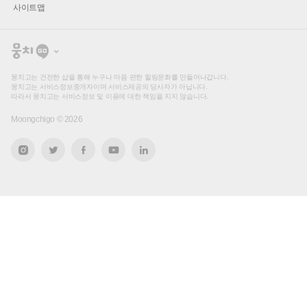
사이트맵
뭉
치
고
뭉치고는 건전한 샵을 통해 누구나 마음 편한 힐링문화를 만들어나갑니다.
뭉치고는 서비스정보중개자이며 서비스제공의 당사자가 아닙니다.
따라서 뭉치고는 서비스정보 및 이용에 대한 책임을 지지 않습니다.
Moongchigo ©
2026