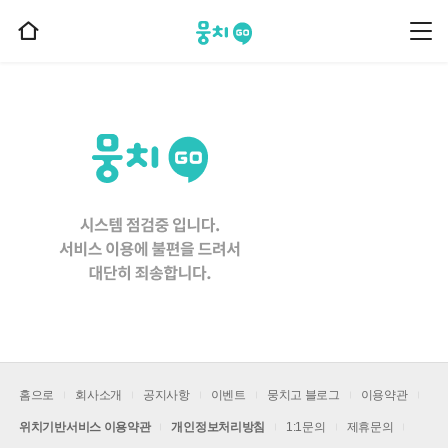
뭉치고
뭉
홈
치
으
고
메
로
뉴
이
동
홈으로
회사소개
공지사항
이벤트
뭉치고 블로그
이용약관
위치기반서비스 이용약관
개인정보처리방침
1:1문의
제휴문의