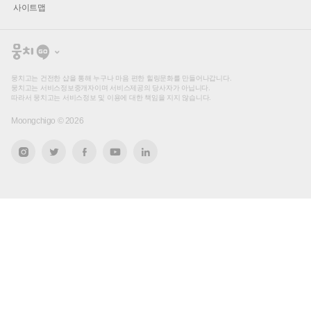
사이트맵
뭉
치
고
뭉치고는 건전한 샵을 통해 누구나 마음 편한 힐링문화를 만들어나갑니다.
뭉치고는 서비스정보중개자이며 서비스제공의 당사자가 아닙니다.
따라서 뭉치고는 서비스정보 및 이용에 대한 책임을 지지 않습니다.
Moongchigo ©
2026