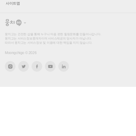
사이트맵
뭉
치
고
뭉치고는 건전한 샵을 통해 누구나 마음 편한 힐링문화를 만들어나갑니다.
뭉치고는 서비스정보중개자이며 서비스제공의 당사자가 아닙니다.
따라서 뭉치고는 서비스정보 및 이용에 대한 책임을 지지 않습니다.
Moongchigo ©
2026