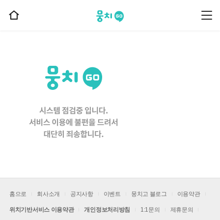
뭉치고
뭉
홈
치
으
고
메
로
뉴
이
동
홈으로
회사소개
공지사항
이벤트
뭉치고 블로그
이용약관
위치기반서비스 이용약관
개인정보처리방침
1:1문의
제휴문의