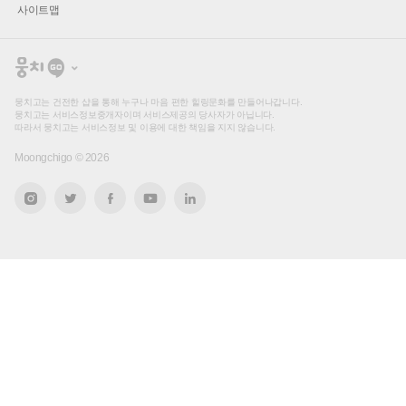
사이트맵
뭉
치
고
뭉치고는 건전한 샵을 통해 누구나 마음 편한 힐링문화를 만들어나갑니다.
뭉치고는 서비스정보중개자이며 서비스제공의 당사자가 아닙니다.
따라서 뭉치고는 서비스정보 및 이용에 대한 책임을 지지 않습니다.
Moongchigo ©
2026