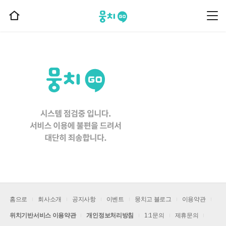
뭉치고
뭉
홈
치
으
고
메
로
뉴
이
동
홈으로
회사소개
공지사항
이벤트
뭉치고 블로그
이용약관
위치기반서비스 이용약관
개인정보처리방침
1:1문의
제휴문의