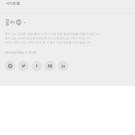
사이트맵
뭉
치
고
뭉치고는 건전한 샵을 통해 누구나 마음 편한 힐링문화를 만들어나갑니다.
뭉치고는 서비스정보중개자이며 서비스제공의 당사자가 아닙니다.
따라서 뭉치고는 서비스정보 및 이용에 대한 책임을 지지 않습니다.
Moongchigo ©
2026