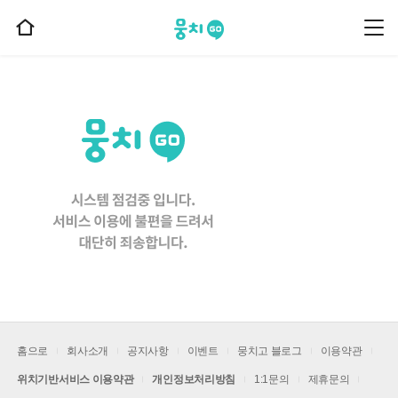
뭉치고
뭉
홈
치
으
고
메
로
뉴
이
동
홈으로
회사소개
공지사항
이벤트
뭉치고 블로그
이용약관
위치기반서비스 이용약관
개인정보처리방침
1:1문의
제휴문의