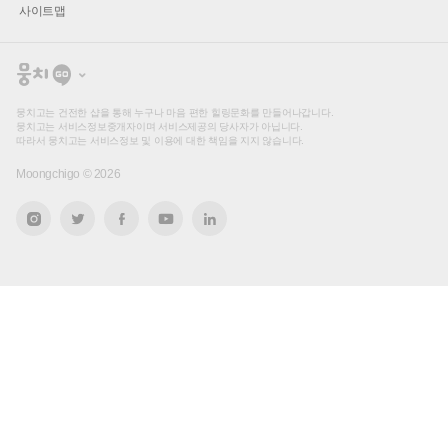
사이트맵
뭉
치
고
뭉치고는 건전한 샵을 통해 누구나 마음 편한 힐링문화를 만들어나갑니다.
뭉치고는 서비스정보중개자이며 서비스제공의 당사자가 아닙니다.
따라서 뭉치고는 서비스정보 및 이용에 대한 책임을 지지 않습니다.
Moongchigo ©
2026