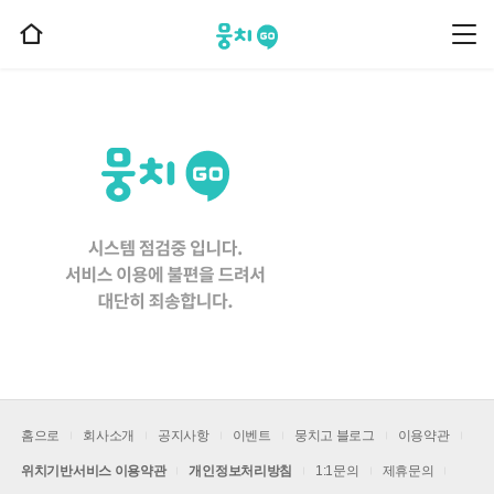
뭉치고
뭉
홈
치
으
고
메
로
뉴
이
동
홈으로
회사소개
공지사항
이벤트
뭉치고 블로그
이용약관
위치기반서비스 이용약관
개인정보처리방침
1:1문의
제휴문의