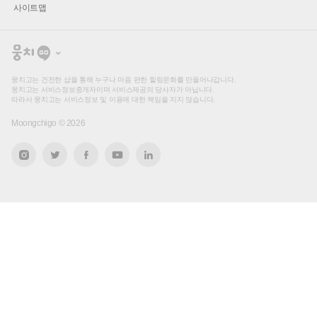
사이트맵
뭉
치
고
뭉치고는 건전한 샵을 통해 누구나 마음 편한 힐링문화를 만들어나갑니다.
뭉치고는 서비스정보중개자이며 서비스제공의 당사자가 아닙니다.
따라서 뭉치고는 서비스정보 및 이용에 대한 책임을 지지 않습니다.
Moongchigo ©
2026