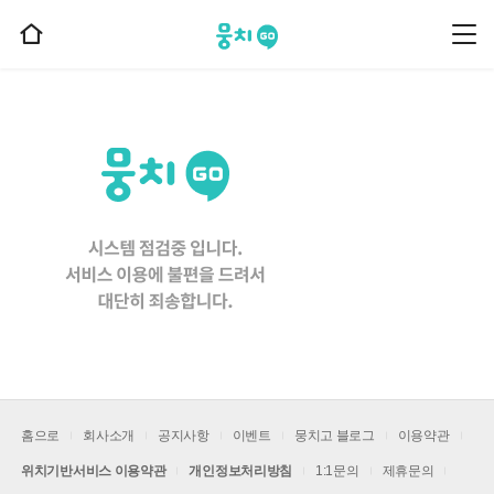
뭉치고
뭉
홈
치
으
고
메
로
뉴
이
동
홈으로
회사소개
공지사항
이벤트
뭉치고 블로그
이용약관
위치기반서비스 이용약관
개인정보처리방침
1:1문의
제휴문의