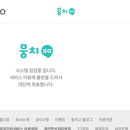
뭉치고
홈
으
로
이
동
홈으로
회사소개
공지사항
이벤트
뭉치고 블로그
이용약관
위치기반서비스 이용약관
개인정보처리방침
1:1문의
제휴문의
사이트맵