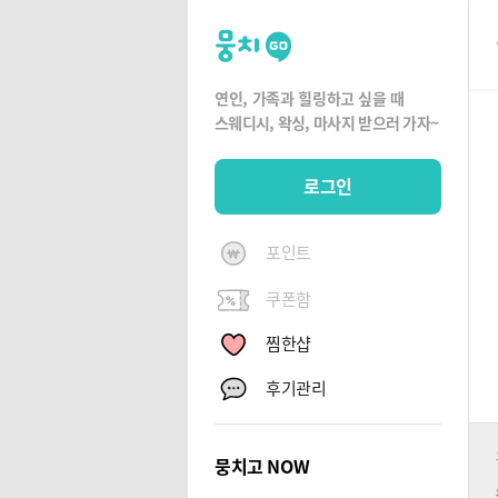
뭉
치
고
연인, 가족과 힐링하고 싶을 때
뭉
스웨디시, 왁싱,
마사지 받으러 가자~
치
G
로그인
O
포인트
쿠폰함
찜한샵
후기관리
뭉치고 NOW