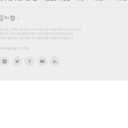
뭉
치
고
뭉치고는 건전한 샵을 통해 누구나 마음 편한 힐링문화를 만들어나갑니다.
뭉치고는 서비스정보중개자이며 서비스제공의 당사자가 아닙니다.
따라서 뭉치고는 서비스정보 및 이용에 대한 책임을 지지 않습니다.
Moongchigo ©
2026