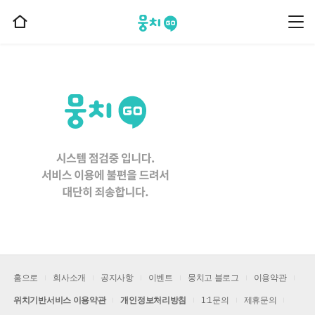
뭉치고
뭉
홈
치
으
고
메
로
뉴
이
동
홈으로
회사소개
공지사항
이벤트
뭉치고 블로그
이용약관
위치기반서비스 이용약관
개인정보처리방침
1:1문의
제휴문의