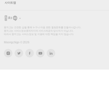
사이트맵
뭉
치
고
뭉치고는 건전한 샵을 통해 누구나 마음 편한 힐링문화를 만들어나갑니다.
뭉치고는 서비스정보중개자이며 서비스제공의 당사자가 아닙니다.
따라서 뭉치고는 서비스정보 및 이용에 대한 책임을 지지 않습니다.
Moongchigo ©
2026