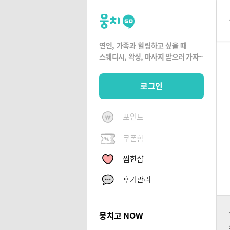
뭉
치
고
연인, 가족과 힐링하고 싶을 때
뭉
스웨디시, 왁싱,
마사지 받으러 가자~
치
G
로그인
O
포인트
쿠폰함
찜한샵
후기관리
뭉치고 NOW