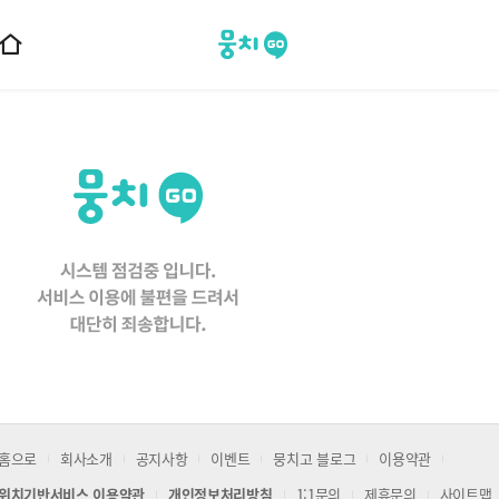
뭉치고
홈
으
로
이
동
홈으로
회사소개
공지사항
이벤트
뭉치고 블로그
이용약관
위치기반서비스 이용약관
개인정보처리방침
1:1문의
제휴문의
사이트맵