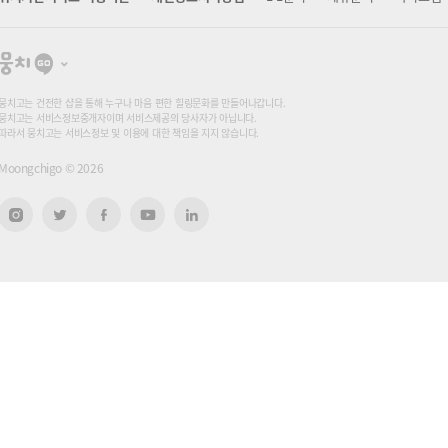
뭉
치
고
뭉치고는 건전한 샵을 통해 누구나 마음 편한 힐링문화를 만들어나갑니다.
뭉치고는 서비스정보중개자이며 서비스제공의 당사자가 아닙니다.
따라서 뭉치고는 서비스정보 및 이용에 대한 책임을 지지 않습니다.
Moongchigo ©
2026