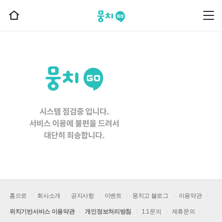
뭉치고
뭉
홈
치
으
고
메
로
뉴
이
동
홈으로
회사소개
공지사항
이벤트
뭉치고 블로그
이용약관
위치기반서비스 이용약관
개인정보처리방침
1:1문의
제휴문의