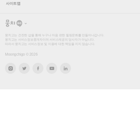
사이트맵
뭉
치
고
뭉치고는 건전한 샵을 통해 누구나 마음 편한 힐링문화를 만들어나갑니다.
뭉치고는 서비스정보중개자이며 서비스제공의 당사자가 아닙니다.
따라서 뭉치고는 서비스정보 및 이용에 대한 책임을 지지 않습니다.
Moongchigo ©
2026