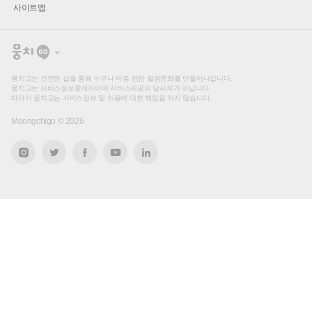
사이트맵
뭉
치
고
뭉치고는 건전한 샵을 통해 누구나 마음 편한 힐링문화를 만들어나갑니다.
뭉치고는 서비스정보중개자이며 서비스제공의 당사자가 아닙니다.
따라서 뭉치고는 서비스정보 및 이용에 대한 책임을 지지 않습니다.
Moongchigo ©
2026