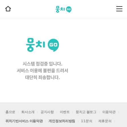
뭉치고
뭉
홈
치
으
고
메
로
뉴
이
동
홈으로
회사소개
공지사항
이벤트
뭉치고 블로그
이용약관
위치기반서비스 이용약관
개인정보처리방침
1:1문의
제휴문의