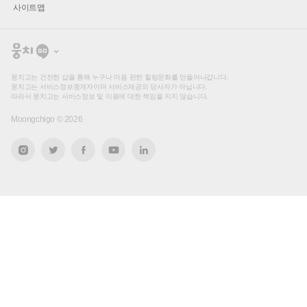
사이트맵
뭉
치
고
뭉치고는 건전한 샵을 통해 누구나 마음 편한 힐링문화를 만들어나갑니다.
뭉치고는 서비스정보중개자이며 서비스제공의 당사자가 아닙니다.
따라서 뭉치고는 서비스정보 및 이용에 대한 책임을 지지 않습니다.
Moongchigo ©
2026