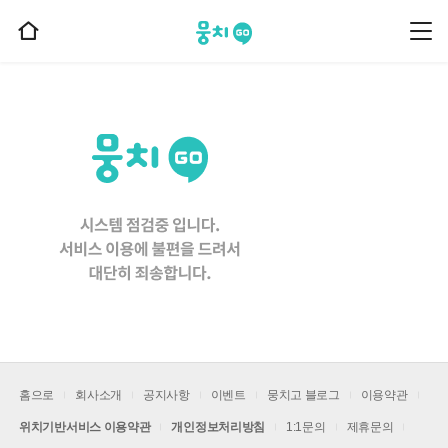
뭉치고
뭉
홈
치
으
고
메
로
뉴
이
동
홈으로
회사소개
공지사항
이벤트
뭉치고 블로그
이용약관
위치기반서비스 이용약관
개인정보처리방침
1:1문의
제휴문의