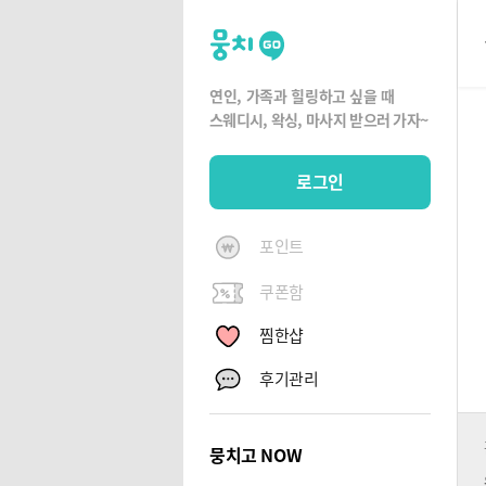
뭉
치
고
연인, 가족과 힐링하고 싶을 때
뭉
스웨디시, 왁싱,
마사지 받으러 가자~
치
G
로그인
O
포인트
쿠폰함
찜한샵
후기관리
뭉치고 NOW