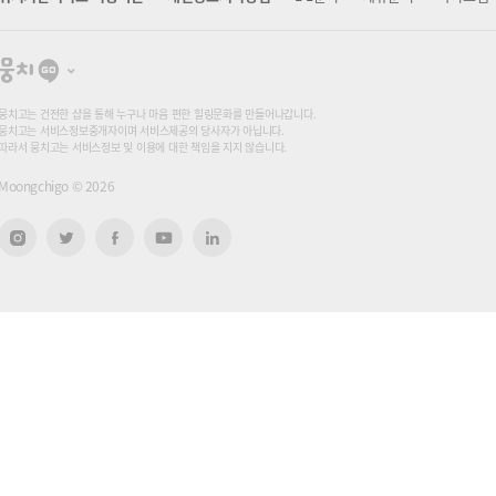
뭉
치
고
뭉치고는 건전한 샵을 통해 누구나 마음 편한 힐링문화를 만들어나갑니다.
뭉치고는 서비스정보중개자이며 서비스제공의 당사자가 아닙니다.
따라서 뭉치고는 서비스정보 및 이용에 대한 책임을 지지 않습니다.
Moongchigo ©
2026