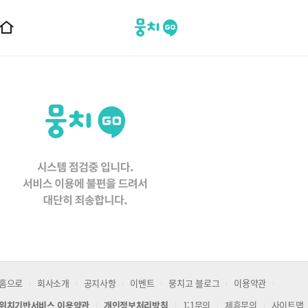
뭉치고
홈
으
로
이
동
홈으로
회사소개
공지사항
이벤트
뭉치고 블로그
이용약관
위치기반서비스 이용약관
개인정보처리방침
1:1문의
제휴문의
사이트맵