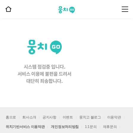
뭉치고
뭉
홈
치
으
고
메
로
뉴
이
동
홈으로
회사소개
공지사항
이벤트
뭉치고 블로그
이용약관
위치기반서비스 이용약관
개인정보처리방침
1:1문의
제휴문의