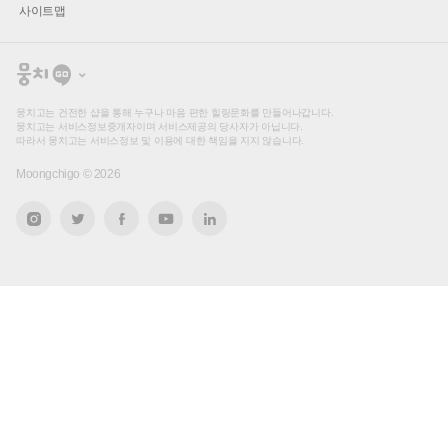
사이트맵
뭉
치
고
뭉치고는 건전한 샵을 통해 누구나 마음 편한 힐링문화를 만들어나갑니다.
뭉치고는 서비스정보중개자이며 서비스제공의 당사자가 아닙니다.
따라서 뭉치고는 서비스정보 및 이용에 대한 책임을 지지 않습니다.
Moongchigo ©
2026