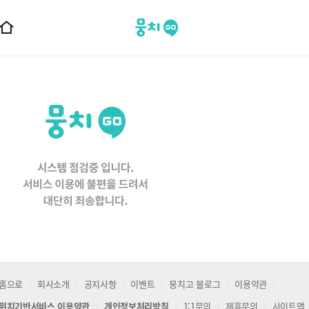
뭉치고
홈
으
로
이
동
홈으로
회사소개
공지사항
이벤트
뭉치고 블로그
이용약관
위치기반서비스 이용약관
개인정보처리방침
1:1문의
제휴문의
사이트맵