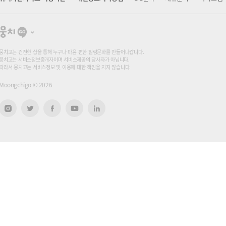
뭉
치
고
뭉치고는 건전한 샵을 통해 누구나 마음 편한 힐링문화를 만들어나갑니다.
뭉치고는 서비스정보중개자이며 서비스제공의 당사자가 아닙니다.
따라서 뭉치고는 서비스정보 및 이용에 대한 책임을 지지 않습니다.
Moongchigo ©
2026