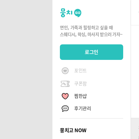
뭉
치
고
연인, 가족과 힐링하고 싶을 때
뭉
스웨디시, 왁싱,
마사지 받으러 가자~
치
G
로그인
O
포인트
쿠폰함
찜한샵
후기관리
뭉치고 NOW