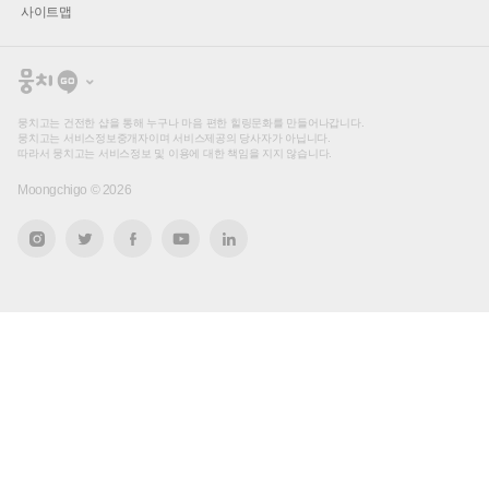
사이트맵
뭉
치
고
뭉치고는 건전한 샵을 통해 누구나 마음 편한 힐링문화를 만들어나갑니다.
뭉치고는 서비스정보중개자이며 서비스제공의 당사자가 아닙니다.
따라서 뭉치고는 서비스정보 및 이용에 대한 책임을 지지 않습니다.
Moongchigo ©
2026