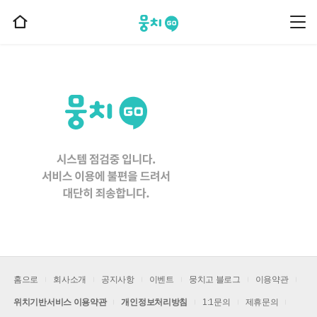
뭉치고
뭉
홈
치
으
고
메
로
뉴
이
동
홈으로
회사소개
공지사항
이벤트
뭉치고 블로그
이용약관
위치기반서비스 이용약관
개인정보처리방침
1:1문의
제휴문의