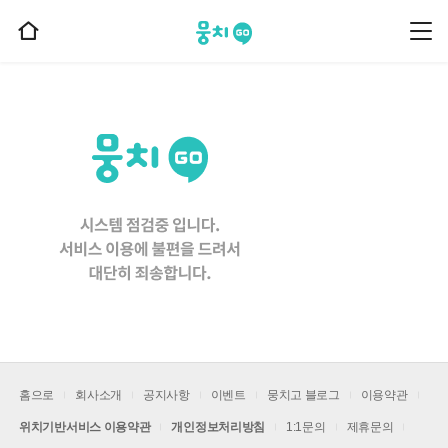
뭉치고
뭉
홈
치
으
고
메
로
뉴
이
동
홈으로
회사소개
공지사항
이벤트
뭉치고 블로그
이용약관
위치기반서비스 이용약관
개인정보처리방침
1:1문의
제휴문의