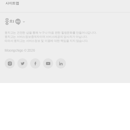
사이트맵
뭉
치
고
뭉치고는 건전한 샵을 통해 누구나 마음 편한 힐링문화를 만들어나갑니다.
뭉치고는 서비스정보중개자이며 서비스제공의 당사자가 아닙니다.
따라서 뭉치고는 서비스정보 및 이용에 대한 책임을 지지 않습니다.
Moongchigo ©
2026