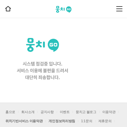
뭉치고
뭉
홈
치
으
고
메
로
뉴
이
동
홈으로
회사소개
공지사항
이벤트
뭉치고 블로그
이용약관
위치기반서비스 이용약관
개인정보처리방침
1:1문의
제휴문의