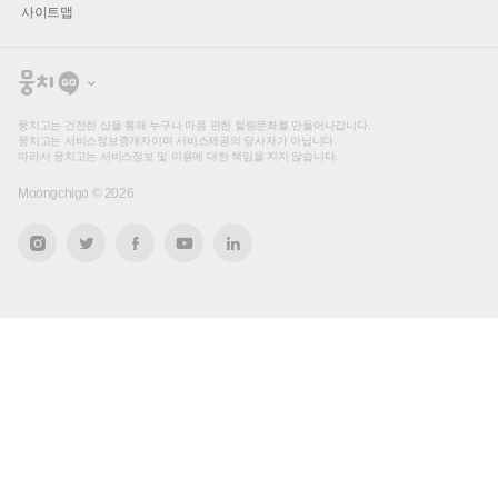
사이트맵
뭉
치
고
뭉치고는 건전한 샵을 통해 누구나 마음 편한 힐링문화를 만들어나갑니다.
뭉치고는 서비스정보중개자이며 서비스제공의 당사자가 아닙니다.
따라서 뭉치고는 서비스정보 및 이용에 대한 책임을 지지 않습니다.
Moongchigo ©
2026