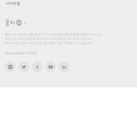
사이트맵
뭉
치
고
뭉치고는 건전한 샵을 통해 누구나 마음 편한 힐링문화를 만들어나갑니다.
뭉치고는 서비스정보중개자이며 서비스제공의 당사자가 아닙니다.
따라서 뭉치고는 서비스정보 및 이용에 대한 책임을 지지 않습니다.
Moongchigo ©
2026