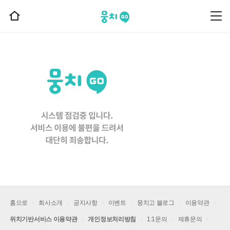
뭉치고
뭉
홈
치
으
고
메
로
뉴
이
동
홈으로
회사소개
공지사항
이벤트
뭉치고 블로그
이용약관
위치기반서비스 이용약관
개인정보처리방침
1:1문의
제휴문의