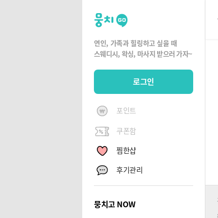
뭉
치
고
연인, 가족과 힐링하고 싶을 때
뭉
스웨디시, 왁싱,
마사지 받으러 가자~
치
G
로그인
O
포인트
쿠폰함
찜한샵
후기관리
뭉치고 NOW