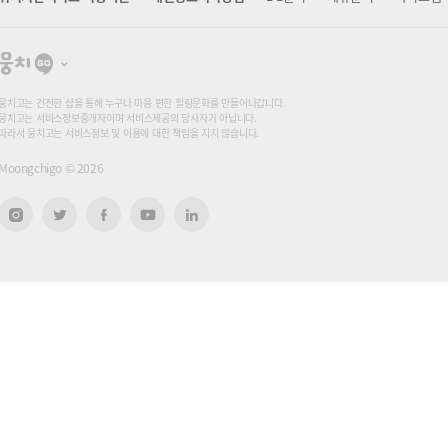
뭉
치
고
뭉치고는 건전한 샵을 통해 누구나 마음 편한 힐링문화를 만들어나갑니다.
뭉치고는 서비스정보중개자이며 서비스제공의 당사자가 아닙니다.
따라서 뭉치고는 서비스정보 및 이용에 대한 책임을 지지 않습니다.
Moongchigo ©
2026