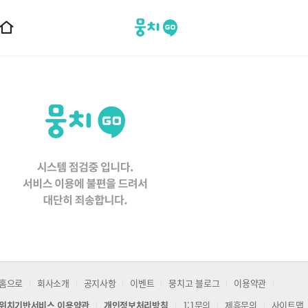
뭉치고
홈
으
로
이
동
홈으로
회사소개
공지사항
이벤트
뭉치고 블로그
이용약관
위치기반서비스 이용약관
개인정보처리방침
1:1문의
제휴문의
사이트맵